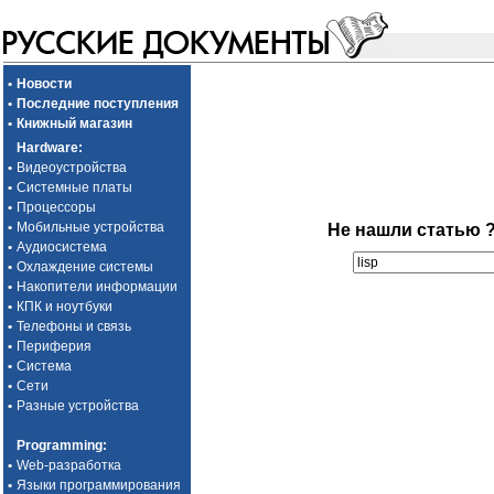
•
Новости
•
Последние поступления
•
Книжный магазин
Hardware
:
•
Видеоустройства
•
Системные платы
•
Процессоры
•
Мобильные устройства
Не нашли статью 
•
Аудиосистема
•
Охлаждение системы
•
Накопители информации
•
КПК и ноутбуки
•
Телефоны и связь
•
Периферия
•
Система
•
Сети
•
Разные устройства
Programming
:
•
Web-разработка
•
Языки программирования