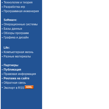
•
Технологии и теория
•
Разработка игр
•
Программная инженерия
Software
:
•
Операционные системы
•
Базы данных
•
Обзоры программ
•
Графика и дизайн
Life
:
•
Компьютерная жизнь
•
Разные материалы
•
Партнеры
•
Публикация
•
Правовая информация
•
Реклама на сайте
•
Обратная связь
•
Экспорт в RSS