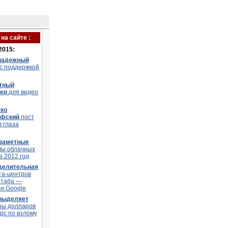
на сайте :
2015:
надежный
 с поддержкой
тный
тер
для видео
ко
офский
пост
в глаза
заметные
мы облачных
а 2012 год
делительная
та-центров
штаба —
и Google
 выделяет
ны долларов
рс по взлому