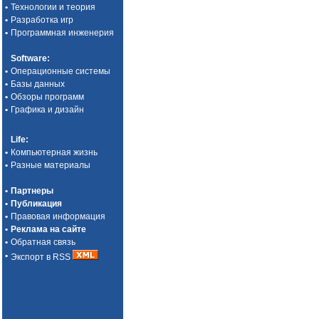
•
Технологии и теория
•
Разработка игр
•
Программная инженерия
Software
:
•
Операционные системы
•
Базы данных
•
Обзоры программ
•
Графика и дизайн
Life
:
•
Компьютерная жизнь
•
Разные материалы
•
Партнеры
•
Публикация
•
Правовая информация
•
Реклама на сайте
•
Обратная связь
•
Экспорт в RSS