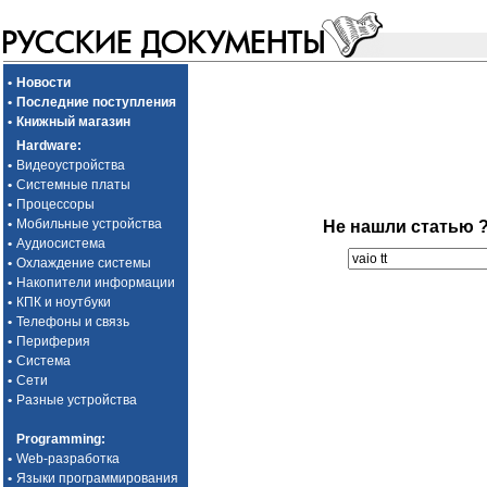
•
Новости
•
Последние поступления
•
Книжный магазин
Hardware
:
•
Видеоустройства
•
Системные платы
•
Процессоры
•
Мобильные устройства
Не нашли статью 
•
Аудиосистема
•
Охлаждение системы
•
Накопители информации
•
КПК и ноутбуки
•
Телефоны и связь
•
Периферия
•
Система
•
Сети
•
Разные устройства
Programming
:
•
Web-разработка
•
Языки программирования