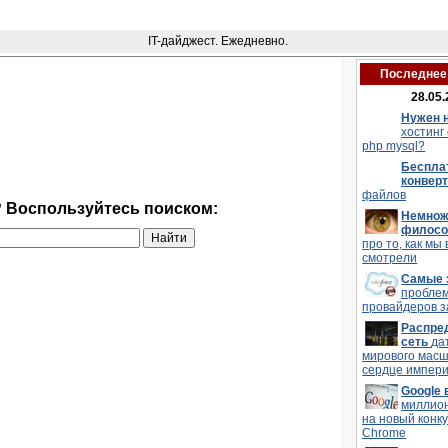
IT-дайджест. Ежедневно.
Последнее 
28.05.
Нужен 
хостинг
php mysql?
Беспла
конвер
файлов
? Воспользуйтесь поиском:
Немнож
филос
про то, как мы 
смотрели
Самые 
пробле
провайдеров з
Распре
сеть
да
мирового мас
сердце импери
Google
миллио
на новый конку
Chrome