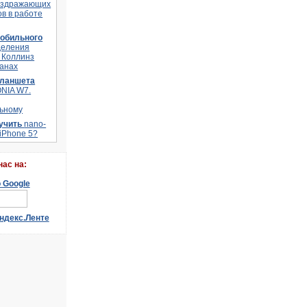
аздражающих
в в работе
мобильного
деления
 Коллинз
ланах
планшета
ONIA W7.
ьному
лучить
nano-
 iPhone 5?
наc на: