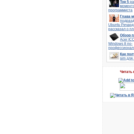
Top 5
р
моменто
программиста
Глава 
подраз
Ubuntu Ричард
рассказал о п
Обзор 
Acer IC
Windows 8 по-
профессионал
Как по
sim для
Читать 