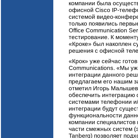
компании была осущест
офисной Cisco IP-телеф
системой видео-конфере
только появились первые
Office Communication Se
тестирование. К момент
«Кроке» был накоплен с
решения с офисной тел
«Крок» уже сейчас готов
Communications. «Мы уж
интеграции данного ре
предлагаем его нашим за
отметил Игорь Малышев.
обеспечить интеграцию 
системами телефонии и/
интеграции будут сущест
функциональности данн
компании специалистов 
части смежных систем (эт
Tanberg) позволяет подх