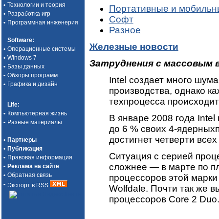
•
Технологии и теория
Портативные и мобильн
•
Разработка игр
Софт
•
Программная инженерия
Разное
Software
:
Железные новости
•
Операционные системы
•
Windows 7
Затруднения с массовым в
•
Базы данных
•
Обзоры программ
Intel создает много шум
•
Графика и дизайн
производства, однако ка
техпроцесса происходит д
Life
:
•
Компьютерная жизнь
В январе 2008 года Inte
•
Разные материалы
до 6 % своих 4-ядерных
достигнет четверти всех
•
Партнеры
•
Публикация
Ситуация с серией проц
•
Правовая информация
сложнее — в марте по п
•
Реклама на сайте
•
Обратная связь
процессоров этой марки
•
Экспорт в RSS
Wolfdale. Почти так же 
процессоров Core 2 Duo