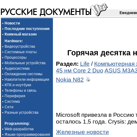
Ежедневн
•
Новости
•
Последние поступления
•
Книжный магазин
Hardware
:
•
Видеоустройства
Горячая десятка 
•
Системные платы
•
Процессоры
Раздел:
Life
/
Компьютерная 
•
Мобильные устройства
•
Аудиосистема
45 нм Core 2 Duo
ASUS M3A3
•
Охлаждение системы
Nokia N82
•
Накопители информации
•
КПК и ноутбуки
•
Телефоны и связь
•
Периферия
•
Система
•
Сети
•
Разные устройства
Microsoft привезла в Росси
осталось 1,5 года. Crysis: д
Programming
:
•
Web-разработка
Железные новости
•
Языки программирования