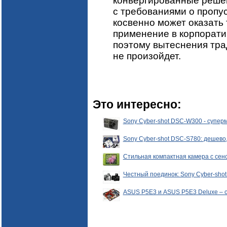
конвергированные решен
с требованиями о пропус
косвенно может оказать
применение в корпорати
поэтому вытеснения тр
не произойдет.
Это интересно:
Sony Cyber-shot DSC-W300 - супер
Sony Cyber-shot DSC-S780: дешево,
Стильная компактная камера с сен
Честный поединок: Sony Cyber-sho
ASUS P5E3 и ASUS P5E3 Deluxe – 