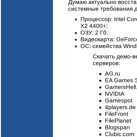
Думаю актуально восста
системные требования дл
Процессор: Intel Co
X2 4400+;
ОЗУ: 2 Гб;
Видеокарта: GeForc
ОС: семейства Wind
Скачать демо-
серверов:
AG.ru
EA Games S
GamersHell
NVIDIA
Gamespot
4players.de
FileFront
FilePlanet
Blogspan
Clubic.com