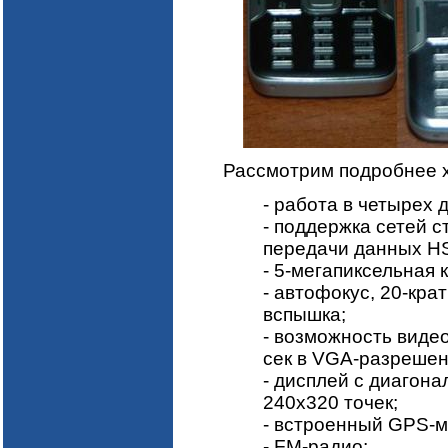
Рассмотрим подробнее х
- работа в четырех
- поддержка сетей 
передачи данных H
- 5-мегапиксельная к
- автофокус, 20-кра
вспышка;
- возможность видео
сек в VGA-разрешен
- дисплей с диагон
240х320 точек;
- встроенный GPS-м
- FM-радио;