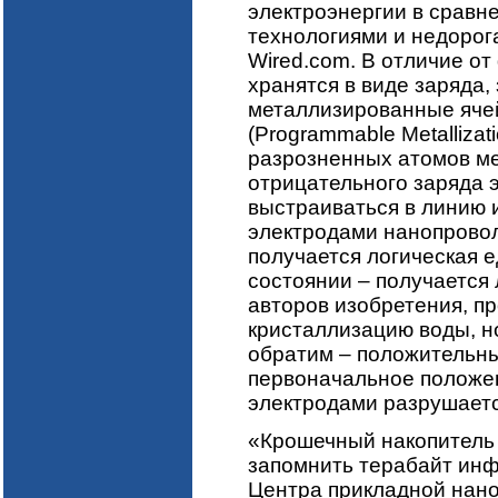
электроэнергии в сравн
технологиями и недорог
Wired.com. В отличие от
хранятся в виде заряда,
металлизированные яче
(Programmable Metallizat
разрозненных атомов ме
отрицательного заряда 
выстраиваться в линию
электродами нанопровол
получается логическая 
состоянии – получается 
авторов изобретения, п
кристаллизацию воды, но
обратим – положительны
первоначальное положе
электродами разрушаетс
«Крошечный накопитель 
запомнить терабайт инф
Центра прикладной нанои