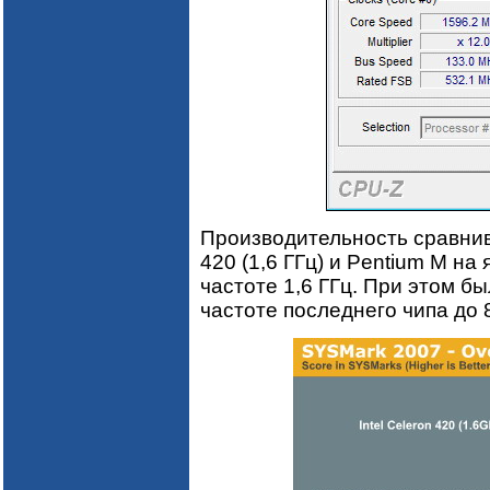
Производительность сравнива
420 (1,6 ГГц) и Pentium M на
частоте 1,6 ГГц. При этом 
частоте последнего чипа до 