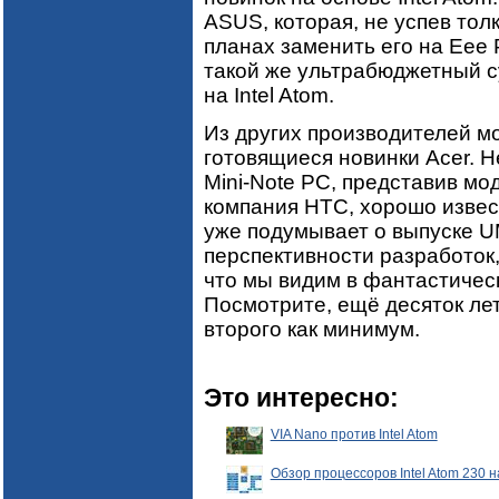
ASUS, которая, не успев тол
планах заменить его на Eee P
такой же ультрабюджетный суб
на Intel Atom.
Из других производителей мо
готовящиеся новинки Acer. H
Mini-Note PC, представив мод
компания HTC, хорошо извес
уже подумывает о выпуске U
перспективности разработок, 
что мы видим в фантастичес
Посмотрите, ещё десяток лет
второго как минимум.
Это интересно:
VIA Nano против Intel Atom
Обзор процессоров Intel Atom 230 н