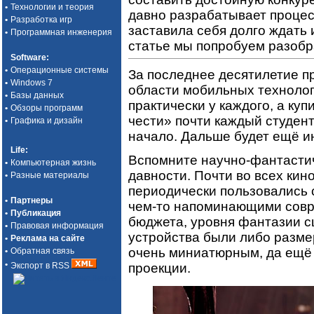
•
Технологии и теория
давно разрабатывает процесс
•
Разработка игр
заставила себя долго ждать 
•
Программная инженерия
статье мы попробуем разобр
Software
:
•
Операционные системы
За последнее десятилетие п
•
Windows 7
области мобильных технолог
•
Базы данных
практически у каждого, а куп
•
Обзоры программ
чести» почти каждый студент.
•
Графика и дизайн
начало. Дальше будет ещё и
Life
:
Вспомните научно-фантасти
•
Компьютерная жизнь
давности. Почти во всех кин
•
Разные материалы
периодически пользовались
•
Партнеры
чем-то напоминающими совр
•
Публикация
бюджета, уровня фантазии с
•
Правовая информация
устройства были либо размер
•
Реклама на сайте
очень миниатюрным, да ещё
•
Обратная связь
•
проекции.
Экспорт в RSS