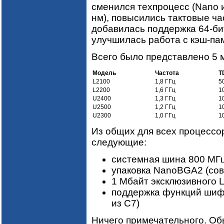
сменился техпроцесс (Nano 
нм), повысились тактовые ч
добавилась поддержка 64-б
улучшилась работа с кэш-па
Всего было представлено 5 
Модель
Частота
T
L2100
1,8 ГГц
5
L2200
1,6 ГГц
1
U2400
1,3 ГГц
1
U2500
1,2 ГГц
1
U2300
1,0 ГГц
1
Из общих для всех процессо
следующие:
системная шина 800 МГ
упаковка NanoBGA2 (сов
1 Мбайт эксклюзивного 
поддержка функций шиф
из C7)
Ничего примечательного. Об