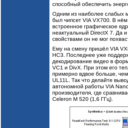
способный обеспечить энерго
Одним из наиболее слабых м
был чипсет VIA VX700. В нё
встроенное графическое яд
неактуальный DirectX 7. Да
свойствами он не мог похвас
Ему на смену пришёл VIA V
HC3. Последнее уже поддержи
декодирование видео в фор
VC1 и DivX. При этом его теп
примерно вдвое больше, чем 
UL11L. Так что делайте выв
автономной работы VIA Nano 
производителя, где сравнивае
Celeron M 520 (1,6 ГГц).