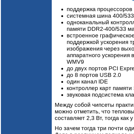
поддержка процессоров I
системная шина 400/53
одноканальный контролл
памяти DDR2-400/533 м
встроенное графическое 
поддержкой ускорения т
изображения через выход
аппаратного ускорения 
WMV9
до двух портов PCI Expre
до 8 портов USB 2.0
один канал IDE
контроллер карт памят
звуковая подсистема кла
Между собой чипсеты практи
можно отметить, что тепло
составляет 2,3 Вт, тогда как у
Но зачем тогда три почти о