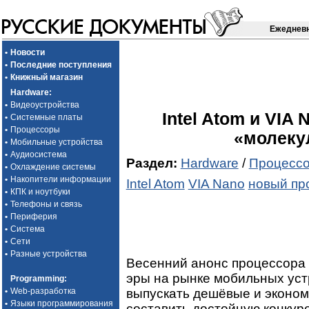
Ежедневн
•
Новости
•
Последние поступления
•
Книжный магазин
Hardware
:
•
Видеоустройства
Intel Atom и VIA
•
Системные платы
•
Процессоры
«молеку
•
Мобильные устройства
•
Аудиосистема
Раздел:
Hardware
/
Процесс
•
Охлаждение системы
•
Накопители информации
Intel Atom
VIA Nano
новый пр
•
КПК и ноутбуки
•
Телефоны и связь
•
Периферия
•
Система
•
Сети
•
Разные устройства
Весенний анонс процессора 
эры на рынке мобильных уст
Programming
:
выпускать дешёвые и эконо
•
Web-разработка
•
Языки программирования
составить достойную конкур