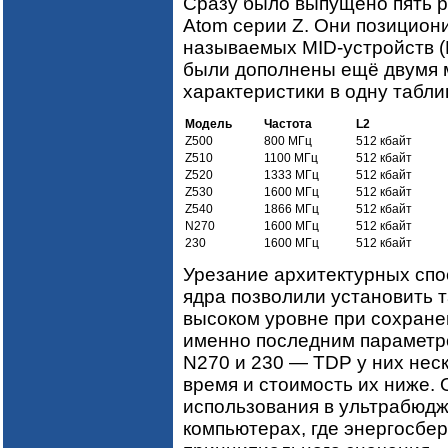
Сразу было выпущено пять р
Atom серии Z. Они позициони
называемых MID-устройств (Mo
были дополнены ещё двумя м
характеристики в одну табли
Модель
Частота
L2
Z500
800 МГц
512 кбайт
Z510
1100 МГц
512 кбайт
Z520
1333 МГц
512 кбайт
Z530
1600 МГц
512 кбайт
Z540
1866 МГц
512 кбайт
N270
1600 МГц
512 кбайт
230
1600 МГц
512 кбайт
Урезание архитектурных спо
ядра позволили установить т
высоком уровне при сохране
именно последним параметр
N270 и 230 — TDP у них неск
время и стоимость их ниже.
использования в ультрабюдж
компьютерах, где энергосбе