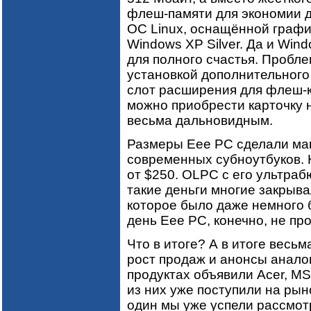
флеш-памяти для экономии д
ОС Linux, оснащённой граф
Windows XP Silver. Да и Win
для полного счастья. Пробл
установкой дополнительного
слот расширения для флеш-ка
можно приобрести карточку н
весьма дальновидным.
Размеры Eee PC сделали ма
современных субноутбуков. 
от $250. OLPC с его ультра
такие деньги многие закрыва
которое было даже немного
день Eee PC, конечно, не про
Что в итоге? А в итоге весь
рост продаж и анонсы аналог
продуктах объявили Acer, MSI
из них уже поступили на рыно
один мы уже успели рассмотр