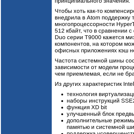
принципиального значения.
Чтобы хоть как-то компенсиро
внедрила в Atom поддержку 
многопроцессорности HyperT
512 кбайт, что в сравнении
Duo серии T9000 кажется миз
компонентов, на котором мож
офисных приложениях кэш не
Частота системной шины сос
зависимости от модели проц
чем приемлемая, если не бр
Из других характеристик Int
технология виртуализации 
наборы инструкций SSE
функция XD bit
улучшенный блок предвы
дополнительные режимы
памятью и системной ш
поддержка усовершенст