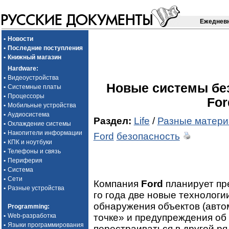
Ежедневн
•
Новости
•
Последние поступления
•
Книжный магазин
Hardware
:
•
Видеоустройства
Новые системы бе
•
Системные платы
•
Процессоры
For
•
Мобильные устройства
•
Аудиосистема
Раздел:
Life
/
Разные матер
•
Охлаждение системы
•
Накопители информации
Ford
безопасность
•
КПК и ноутбуки
•
Телефоны и связь
•
Периферия
•
Система
•
Сети
Компания
Ford
планирует пре
•
Разные устройства
го года две новые технологи
обнаружения объектов (автом
Programming
:
точке» и предупреждения об 
•
Web-разработка
•
Языки программирования
перестраиваться в другой ряд