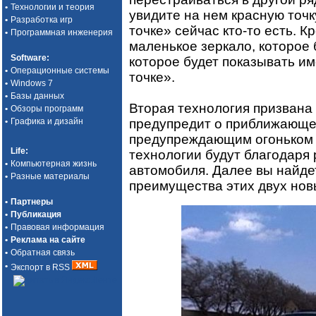
•
Технологии и теория
увидите на нем красную точку
•
Разработка игр
точке» сейчас кто-то есть. 
•
Программная инженерия
маленькое зеркало, которое 
Software
:
которое будет показывать им
•
Операционные системы
точке».
•
Windows 7
•
Базы данных
Вторая технология призвана 
•
Обзоры программ
предупредит о приближающе
•
Графика и дизайн
предупреждающим огоньком н
Life
:
технологии будут благодаря 
•
Компьютерная жизнь
автомобиля. Далее вы найде
•
Разные материалы
преимущества этих двух нов
•
Партнеры
•
Публикация
•
Правовая информация
•
Реклама на сайте
•
Обратная связь
•
Экспорт в RSS