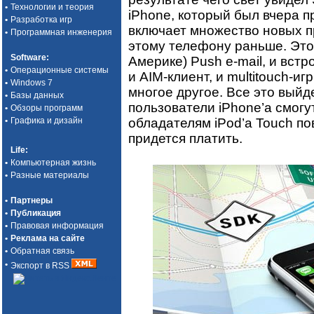
•
Технологии и теория
iPhone, который был вчера 
•
Разработка игр
включает множество новых п
•
Программная инженерия
этому телефону раньше. Это
Software
:
Америке) Push e-mail, и встр
•
Операционные системы
и AIM-клиент, и multitouch-и
•
Windows 7
многое другое. Все это выйд
•
Базы данных
пользователи iPhone’а смогут 
•
Обзоры программ
обладателям iPod’а Touch по
•
Графика и дизайн
придется платить.
Life
:
•
Компьютерная жизнь
•
Разные материалы
•
Партнеры
•
Публикация
•
Правовая информация
•
Реклама на сайте
•
Обратная связь
•
Экспорт в RSS