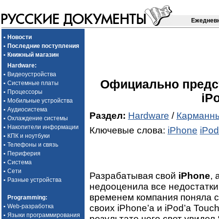
Ежедневн
•
Новости
•
Последние поступления
•
Книжный магазин
Hardware
:
•
Видеоустройства
Официально предст
•
Системные платы
•
Процессоры
iP
•
Мобильные устройства
•
Аудиосистема
Раздел:
Hardware
/
Карманн
•
Охлаждение системы
•
Накопители информации
Ключевые слова:
iPhone
iPod
•
КПК и ноутбуки
•
Телефоны и связь
•
Периферия
•
Система
•
Сети
Разрабатывая свой
iPhone
,
•
Разные устройства
недооценила все недостатки
временем компания поняла 
Programming
:
своих iPhone’а и iPod’а Tou
•
Web-разработка
•
Языки программирования
результате чего свет увидел 