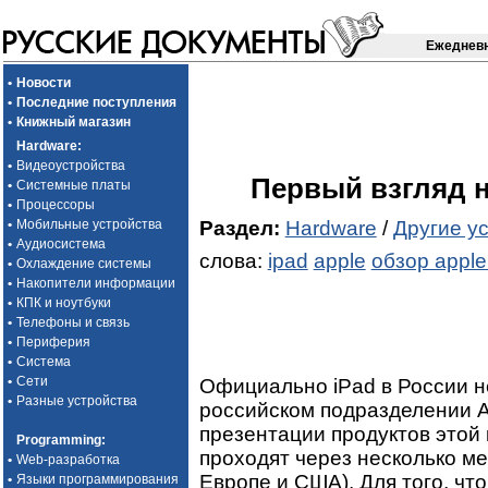
Ежедневн
•
Новости
•
Последние поступления
•
Книжный магазин
Hardware
:
•
Видеоустройства
Первый взгляд н
•
Системные платы
•
Процессоры
Раздел:
Hardware
/
Другие у
•
Мобильные устройства
•
Аудиосистема
слова:
ipad
apple
обзор apple
•
Охлаждение системы
•
Накопители информации
•
КПК и ноутбуки
•
Телефоны и связь
•
Периферия
•
Система
•
Сети
Официально iPad в России не
•
Разные устройства
российском подразделении Ap
презентации продуктов этой
Programming
:
проходят через несколько мес
•
Web-разработка
Европе и США). Для того, чт
•
Языки программирования