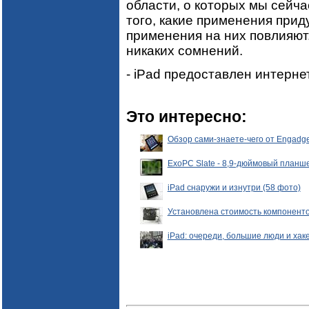
области, о которых мы сейча
того, какие применения прид
применения на них повлияют. 
никаких сомнений.
- iPad предоставлен интерн
Это интересно:
Обзор сами-знаете-чего от Engadge
ExoPC Slate - 8,9-дюймовый планше
iPad снаружи и изнутри (58 фото)
Установлена стоимость компоненто
iPad: очереди, большие люди и хак