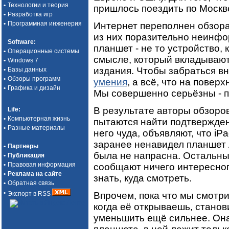
•
Технологии и теория
пришлось поездить по Москв
•
Разработка игр
•
Программная инженерия
Интернет переполнен обзор
из них поразительно неинфо
Software
:
планшет - не то устройство, 
•
Операционные системы
смысле, который вкладывают
•
Windows 7
издания. Чтобы забраться в
•
Базы данных
•
Обзоры программ
умения
, а всё, что на повер
•
Графика и дизайн
Мы совершенно серьёзны - п
В результате авторы обзоров
Life
:
•
Компьютерная жизнь
пытаются найти подтвержден
•
Разные материалы
него чуда, объявляют, что iP
заранее ненавидел планшет 
•
Партнеры
была не напрасна. Остальны
•
Публикация
•
Правовая информация
сообщают ничего интересного
•
Реклама на сайте
знать, куда смотреть.
•
Обратная связь
•
Впрочем, пока что мы смотри
Экспорт в RSS
когда её открываешь, станов
уменьшить ещё сильнее. Она