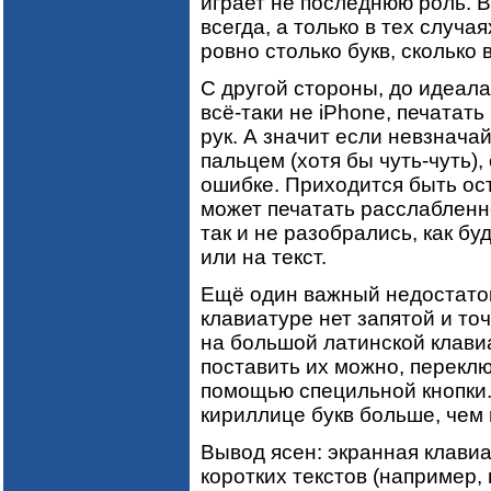
играет не последнюю роль. В
всегда, а только в тех случа
ровно столько букв, сколько 
С другой стороны, до идеала
всё-таки не iPhone, печатат
рук. А значит если невзнача
пальцем (хотя бы чуть-чуть),
ошибке. Приходится быть ост
может печатать расслабленно
так и не разобрались, как бу
или на текст.
Ещё один важный недостаток 
клавиатуре нет запятой и точ
на большой латинской клавиа
поставить их можно, переклю
помощью специльной кнопки. Х
кириллице букв больше, чем в
Вывод ясен: экранная клавиа
коротких текстов (например,