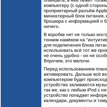
планшета, в ней лежит тольк
компьютеру (с одной стороны
проприетарный разъём Apple,
миниатюрный блок питания, к
брошюра с информацией о бе
ничего.
В коробке нет не только инст
тонким намёком на "интуитив
для подключения блока питан
использовать всё тот же про
не очень удобно - он не осо
Впрочем, это мелочи.
Перед использованием планш
активировать. Дальше всё в
компьютером будет происходи
устройство заливаются музы
так же, как с любым iPod с н
устройство попадает информ
календари, документы и том