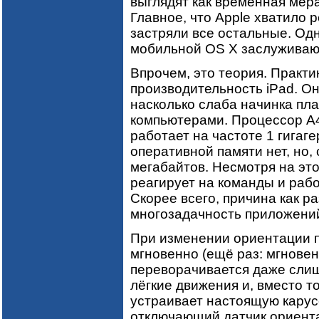
выглядят как временная мер
Главное, что Apple хватило 
застряли все остальные. Одн
мобильной OS X заслуживаю
Впрочем, это теория. Практи
производительность iPad. Он
насколько слаба начинка пл
компьютерами. Процессор A4
работает на частоте 1 гига
оперативной памяти нет, но, 
мегабайтов. Несмотря на эт
реагирует на команды и рабо
Скорее всего, причина как ра
многозадачность приложений
При изменении ориентации 
мгновенно (ещё раз: мгновен
переворачивается даже слиш
лёгкие движения и, вместо т
устраивает настоящую карус
отключающий датчик ориента