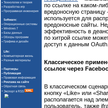
•
Технологии и теория
по ссылке на каком-ли
•
Разработка игр
вредоносную страницу 
•
Программная инженерия
используется для расп
Software
:
вредоносные сайты. Не
•
Операционные системы
•
Windows 7
эффективность в деано
•
Базы данных
по хитрой ссылке може
•
Обзоры программ
•
Графика и дизайн
доступ к данным OAuth.
Life
:
•
Компьютерная жизнь
•
Разные материалы
Классическое примен
ссылок через Facebo
•
Партнеры
•
Публикация
•
Правовая информация
•
Реклама на сайте
В классическом сценар
•
Обратная связь
•
Экспорт в RSS
кнопку «Like» или «Shar
располагается над эле
пользователь, также i