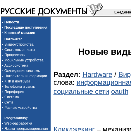
Ежедневн
•
Новости
•
Последние поступления
•
Книжный магазин
Hardware
:
•
Видеоустройства
Новые виды
•
Системные платы
•
Процессоры
•
Мобильные устройства
•
Аудиосистема
•
Охлаждение системы
Раздел:
Hardware
/
Вир
•
Накопители информации
слова:
информационная
•
КПК и ноутбуки
•
Телефоны и связь
социальные сети
oauth
•
Периферия
•
Система
•
Сети
•
Разные устройства
Programming
:
•
Web-разработка
Кликджекинг
– механизм
•
Языки программирования