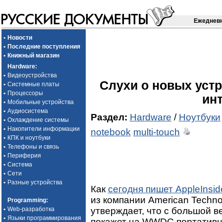
Ежедневн
•
Новости
•
Последние поступления
•
Книжный магазин
Hardware
:
•
Видеоустройства
Слухи о новых устро
•
Системные платы
•
Процессоры
ин
•
Мобильные устройства
•
Аудиосистема
Раздел:
Hardware
/
Ноутбуки
•
Охлаждение системы
•
Накопители информации
notebook
multi-touch
•
КПК и ноутбуки
•
Телефоны и связь
•
Периферия
•
Система
•
Сети
•
Разные устройства
Как
cегодня пишет AppleInsid
из компании American Techno
Programming
:
утверждает, что с большой в
•
Web-разработка
•
Языки программирования
покажет на WWDC портативный