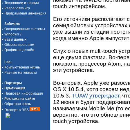
•
Технологии и теория
touch интерфейсом.
•
Разработка игр
•
Программная инженерия
Его источники располагают с
Software
:
семидюймовых устройствах с
•
Операционные системы
уже вышли из стадии прототи
•
Windows 7
когда именно Apple выпустит
•
Базы данных
•
Обзоры программ
Слух о новых multi-touch ус
•
Графика и дизайн
еще двумя фактами. Во-первы
Life
:
показала процессор Atom, на
•
Компьютерная жизнь
эти устройства.
•
Разные материалы
Во-вторых, Apple уже разос
•
Партнеры
OS X 10.5.4, хотя совсем н
•
Публикация
•
Правовая информация
10.5.3.
TUAW утверждает
, ч
•
Реклама на сайте
12 июня и будет поддержива
•
Обратная связь
называемым Mobile Me (то е
•
Экспорт в RSS
вероятно, что это обновлени
touch устройства.