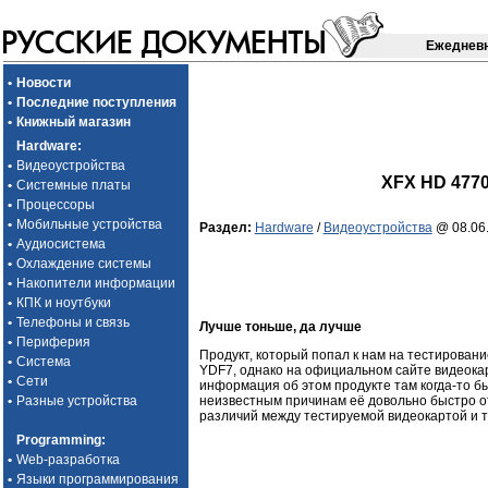
Ежедневн
•
Новости
•
Последние поступления
•
Книжный магазин
Hardware
:
•
Видеоустройства
XFX HD 4770
•
Системные платы
•
Процессоры
•
Мобильные устройства
Раздел:
Hardware
/
Видеоустройства
@ 08.06.
•
Аудиосистема
•
Охлаждение системы
•
Накопители информации
•
КПК и ноутбуки
•
Телефоны и связь
Лучше тоньше, да лучше
•
Периферия
Продукт, который попал к нам на тестировани
•
Система
YDF7, однако на официальном сайте видеокар
•
Сети
информация об этом продукте там когда-то был
неизвестным причинам её довольно быстро отт
•
Разные устройства
различий между тестируемой видеокартой и те
Programming
:
•
Web-разработка
•
Языки программирования