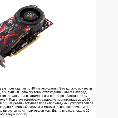
её чипсет сделан по 40 нм технологии! Это должно привести
 а значит - и шума системы охлаждения. Забегая вперёд,
 тихая. Хоть она и занимает два слота, но охлаждение тут
оделей. При этом температура ядра не поднималась выше 66
в 46°C. Неужели наступает пора «прохладных» ускорителей от
ько один 6-пиновый разъём, а максимальная потребляемая
же является приятным открытием. Длина видюшки около 20
образную коробку.