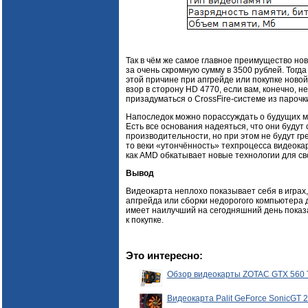
Так в чём же самое главное преимущество но
за очень скромную сумму в 3500 рублей. Тогд
этой причине при апгрейде или покупке ново
взор в сторону HD 4770, если вам, конечно, н
призадуматься о CrossFire-системе из парочк
Напоследок можно порассуждать о будущих мо
Есть все основания надеяться, что они будут
производительности, но при этом не будут гре
то веки «утончённость» техпроцесса видеока
как AMD обкатывает новые технологии для сво
Вывод
Видеокарта неплохо показывает себя в играх,
апгрейда или сборки недорогого компьютера 
имеет наилучший на сегодняшний день показ
к покупке.
Это интересно:
Обзор видеокарты ZOTAC GTX 560 T
Видеокарта Palit GeForce SonicGT 