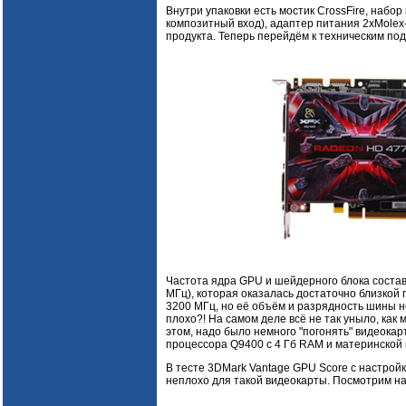
Внутри упаковки есть мостик CrossFire, набор
композитный вход), адаптер питания 2xMolex
продукта. Теперь перейдём к техническим по
Частота ядра GPU и шейдерного блока состав
МГц), которая оказалась достаточно близкой
3200 МГц, но её объём и разрядность шины не
плохо?! На самом деле всё не так уныло, как 
этом, надо было немного "погонять" видеокар
процессора Q9400 с 4 Гб RAM и материнской п
В тесте 3DMark Vantage GPU Score с настройк
неплохо для такой видеокарты. Посмотрим на 