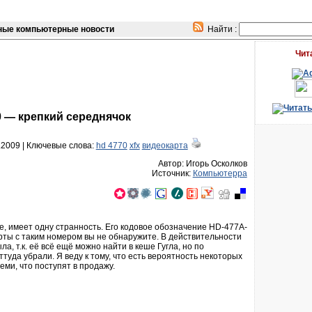
ые компьютерные новости
Найти :
Чит
 — крепкий середнячок
2009 |
Ключевые слова:
hd 4770
xfx
видеокарта
Автор: Игорь Осколков
Источник:
Компьютерра
е, имеет одну странность. Его кодовое обозначение HD-477A-
ты с таким номером вы не обнаружите. В действительности
а, т.к. её всё ещё можно найти в кеше Гугла, но по
уда убрали. Я веду к тому, что есть вероятность некоторых
ми, что поступят в продажу.