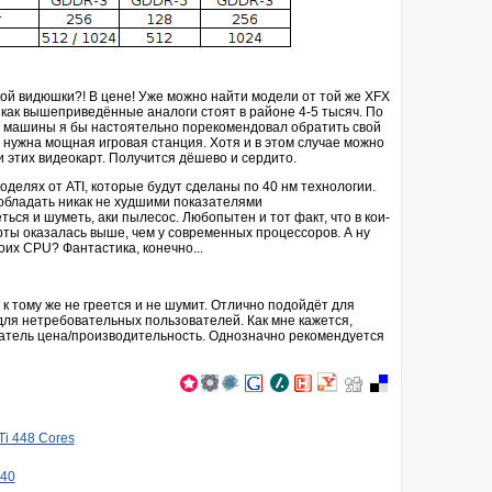
вой видюшки?! В цене! Уже можно найти модели от той же XFX
а как вышеприведённые аналоги стоят в районе 4-5 тысяч. По
й машины я бы настоятельно порекомендовал обратить свой
е нужна мощная игровая станция. Хотя и в этом случае можно
и этих видеокарт. Получится дёшево и сердито.
делях от ATI, которые будут сделаны по 40 нм технологии.
 обладать никак не худшими показателями
ться и шуметь, аки пылесос. Любопытен и тот факт, что в кои-
рты оказалась выше, чем у современных процессоров. А ну
их CPU? Фантастика, конечно...
 к тому же не греется и не шумит. Отлично подойдёт для
для нетребовательных пользователей. Как мне кажется,
атель цена/производительность. Однозначно рекомендуется
i 448 Cores
240