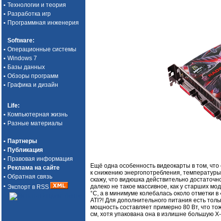
•
Технологии и теория
•
Разработка игр
•
Программная инженерия
Software
:
•
Операционные системы
•
Windows 7
•
Базы данных
•
Обзоры программ
•
Графика и дизайн
Life
:
•
Компьютерная жизнь
•
Разные материалы
•
Партнеры
•
Публикация
•
Правовая информация
Ещё одна особенность видеокарты в том, что 
•
Реклама на сайте
к снижению энергопотребления, температуры,
•
Обратная связь
скажу, что видюшка действительно достаточно
•
далеко не такое массивное, как у старших м
Экспорт в RSS
°C, а в минимуме колебалась около отметки 
ATI?! Для дополнительного питания есть тол
мощность составляет примерно 80 Вт, что то
см, хотя упакована она в излишне большую X-