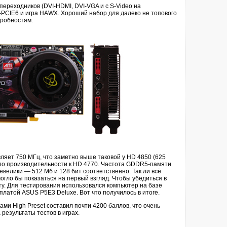
 переходников (DVI-HDMI, DVI-VGA и с S-Video на
-PCIE6 и игра HAWX. Хороший набор для далеко не топового
дробностям.
ляет 750 МГц, что заметно выше таковой у HD 4850 (625
 по производительности к HD 4770. Частота GDDR5-памяти
велики — 512 Мб и 128 бит соответственно. Так ли всё
могло бы показаться на первый взгляд. Чтобы убедиться в
ту. Для тестирования использовался компьютер на базе
латой ASUS P5E3 Deluxe. Вот что получилось в итоге.
ами High Preset составил почти 4200 баллов, что очень
результаты тестов в играх.